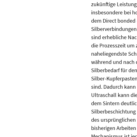
zukünftige Leistun
insbesondere bei h
dem Direct bonded c
Silberverbindungen 
sind erhebliche Nac
die Prozesszeit um 
naheliegendste Schr
während und nach 
Silberbedarf für de
Silber-Kupferpasten
sind. Dadurch kann
Ultraschall kann di
dem Sintern deutlich
Silberbeschichtung
des ursprünglichen
bisherigen Arbeiten 
Mechanismus ist je