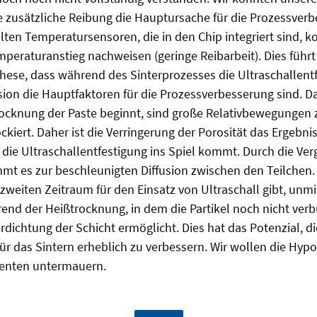
e zusätzliche Reibung die Hauptursache für die Prozessverbe
lten Temperatursensoren, die in den Chip integriert sind, k
eraturanstieg nachweisen (geringe Reibarbeit). Dies führt
ese, dass während des Sinterprozesses die Ultraschallent
sion die Hauptfaktoren für die Prozessverbesserung sind. D
ocknung der Paste beginnt, sind große Relativbewegungen
ockiert. Daher ist die Verringerung der Porosität das Ergebni
 die Ultraschallentfestigung ins Spiel kommt. Durch die Ve
mt es zur beschleunigten Diffusion zwischen den Teilchen.
n zweiten Zeitraum für den Einsatz von Ultraschall gibt, un
nd der Heißtrocknung, in dem die Partikel noch nicht ver
dichtung der Schicht ermöglicht. Dies hat das Potenzial, di
ür das Sintern erheblich zu verbessern. Wir wollen die Hyp
enten untermauern.