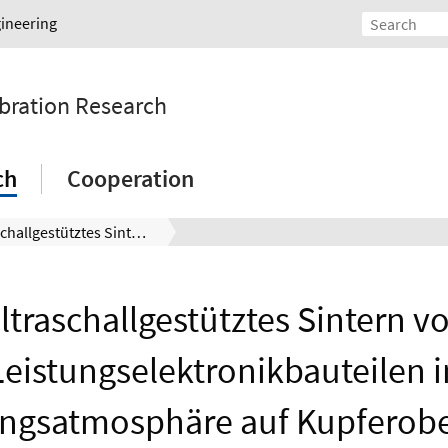
gineering
ibration Research
ch
Cooperation
Ultraschallgestütztes Sintern von Leistungselektronikbauteilen in Umgebungsatmosphäre auf Kupferoberflächen unter Verwendung von oxidationsgeschützten Silber-Kupferpasten
ltraschallgestütztes Sintern v
Leistungselektronikbauteilen i
gsatmosphäre auf Kupferobe