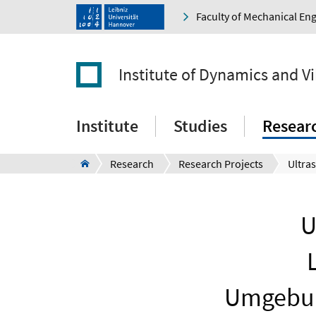
Faculty of Mechanical En
Institute of Dynamics and V
Institute
Studies
Resear
Research
Research Projects
U
Umgebun