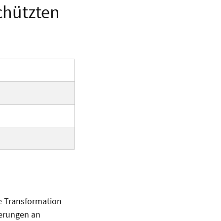
chützten
e Transformation
derungen an