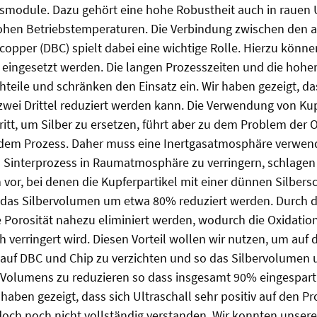
gsmodule. Dazu gehört eine hohe Robustheit auch in rau
ohen Betriebstemperaturen. Die Verbindung zwischen den a
opper (DBC) spielt dabei eine wichtige Rolle. Hierzu könne
eingesetzt werden. Die langen Prozesszeiten und die hohen
hteile und schränken den Einsatz ein. Wir haben gezeigt, da
zwei Drittel reduziert werden kann. Die Verwendung von Kup
itt, um Silber zu ersetzen, führt aber zu dem Problem der O
dem Prozess. Daher muss eine Inertgasatmosphäre verwen
n Sinterprozess in Raumatmosphäre zu verringern, schlagen
 vor, bei denen die Kupferpartikel mit einer dünnen Silbers
 das Silbervolumen um etwa 80% reduziert werden. Durch d
e Porosität nahezu eliminiert werden, wodurch die Oxidation
 verringert wird. Diesen Vorteil wollen wir nutzen, um auf 
 auf DBC und Chip zu verzichten und so das Silbervolumen 
 Volumens zu reduzieren so dass insgesamt 90% eingespar
haben gezeigt, dass sich Ultraschall sehr positiv auf den Pr
doch noch nicht vollständig verstanden. Wir konnten unser