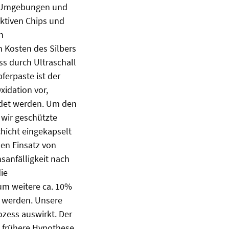
en Umgebungen und
ktiven Chips und
n
 Kosten des Silbers
ss durch Ultraschall
ferpaste ist der
xidation vor,
det werden. Um den
 wir geschützte
chicht eingekapselt
en Einsatz von
sanfälligkeit nach
die
um weitere ca. 10%
t werden. Unsere
ozess auswirkt. Der
e frühere Hypothese