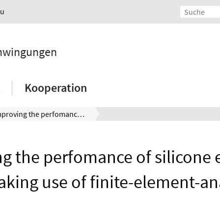
au
chwingungen
Kooperation
Improving the perfomance of silicone earpieces by making use of finite-element-analysis
g the perfomance of silicone 
king use of finite-element-an