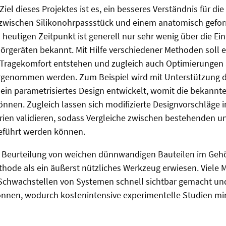
iel dieses Projektes ist es, ein besseres Verständnis für d
zwischen Silikonohrpassstück und einem anatomisch gefo
 heutigen Zeitpunkt ist generell nur sehr wenig über die Ein
rgeräten bekannt. Mit Hilfe verschiedener Methoden soll e
 Tragekomfort entstehen und zugleich auch Optimierungen
genommen werden. Zum Beispiel wird mit Unterstützung de
ein parametrisiertes Design entwickelt, womit die bekann
önnen. Zugleich lassen sich modifizierte Designvorschläge 
en validieren, sodass Vergleiche zwischen bestehenden u
eführt werden können.
d Beurteilung von weichen dünnwandigen Bauteilen im Gehö
hode als ein äußerst nützliches Werkzeug erwiesen. Viele 
 Schwachstellen von Systemen schnell sichtbar gemacht un
nen, wodurch kostenintensive experimentelle Studien mi