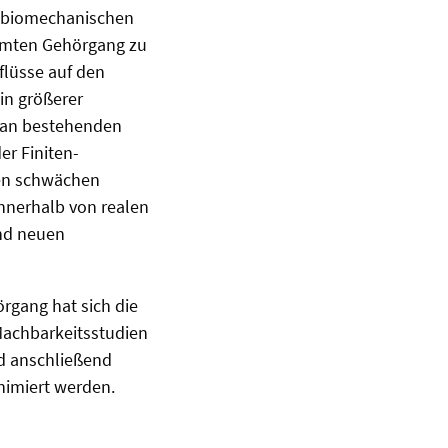
ie biomechanischen
rmten Gehörgang zu
flüsse auf den
in größerer
 an bestehenden
r Finiten-
ten schwächen
innerhalb von realen
nd neuen
rgang hat sich die
Machbarkeitsstudien
d anschließend
nimiert werden.