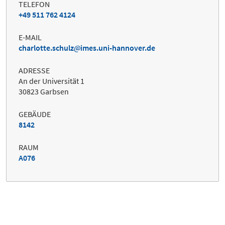
TELEFON
+49 511 762 4124
E-MAIL
charlotte.schulz
imes.uni-hannover.de
ADRESSE
An der Universität 1
30823 Garbsen
GEBÄUDE
8142
RAUM
A076